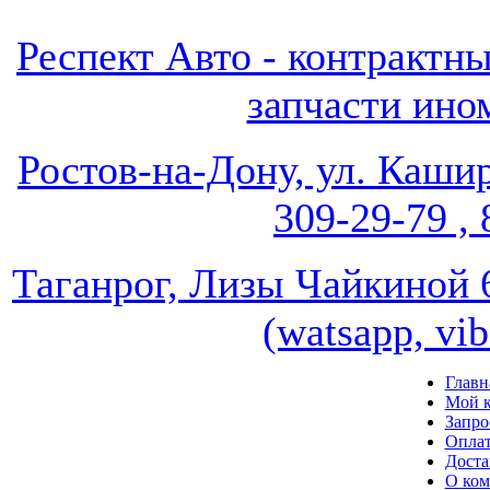
Респект Авто - контрак
запчасти ином
Ростов-на-Дону, ул. Кашир
309-29-79 , 
Таганрог, Лизы Чайкиной 67
(watsapp, vi
Главн
Мой к
Запро
Опла
Доста
О ко