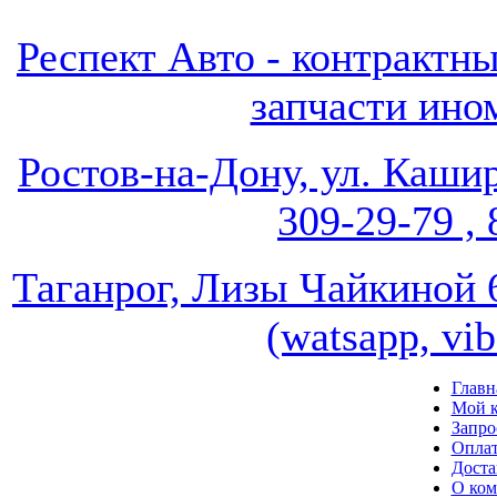
Респект Авто - контрак
запчасти ином
Ростов-на-Дону, ул. Кашир
309-29-79 , 
Таганрог, Лизы Чайкиной 67
(watsapp, vi
Главн
Мой к
Запро
Опла
Доста
О ко