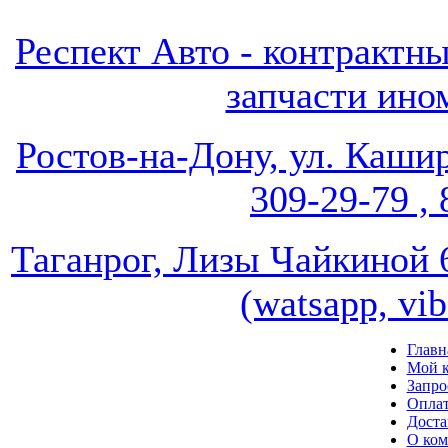
Респект Авто - контрак
запчасти ином
Ростов-на-Дону, ул. Кашир
309-29-79 , 
Таганрог, Лизы Чайкиной 67
(watsapp, vi
Главн
Мой к
Запро
Опла
Доста
О ко