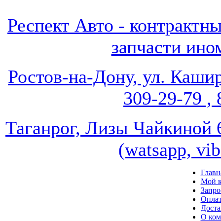
Респект Авто - контрак
запчасти ином
Ростов-на-Дону, ул. Кашир
309-29-79 , 
Таганрог, Лизы Чайкиной 67
(watsapp, vi
Главн
Мой к
Запро
Опла
Доста
О ко